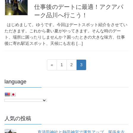
仕事後のデートに最適！アクアパ
ーク品川へ行こう！
はじめまして。ゆうです。今回はデートスポット紹介をさせてい
ただきます。これから暑い夏がやってきます。そんな時のデー
ト、場所に困ったりしませんか？困ったときの大きな味方、仕事
後に寄れ駅近スポット、天候にも左右 […]
投
固
固
固
«
1
2
3
稿
定
定
定
ペ
ペ
ペ
ナ
language
ー
ー
ー
ビ
ジ
ジ
ジ
ゲ
ー
シ
人気の投稿
ョ
ン
真清田神社と熱田神宮で運気アップ。尾張名古