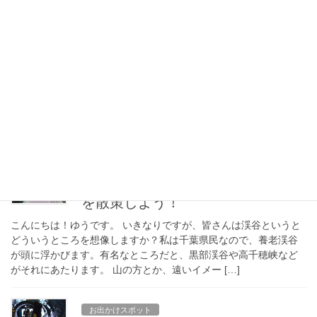
お出かけスポット
史跡の宝庫「両国」で江戸の空気
を堪能しよう
こんにちわ！今回のテーマはお江戸下町「両国」です。 両国とは
両国は東京都墨田区の南西部に位置する町です。 隅田川は江戸時
代、下総国と武蔵国を隔てる川でした。境にかかる橋から「両
国」の地名が生まれました。 […]
お出かけスポット
自然を満喫できる等々力渓谷周辺
を散策しよう！
こんにちは！ゆうです。 いきなりですが、皆さんは渓谷というと
どういうところを想像しますか？私は千葉県民なので、養老渓谷
が頭に浮かびます。有名なところだと、黒部渓谷や高千穂峡など
がそれにあたります。 山の方とか、遠いイメー […]
お出かけスポット