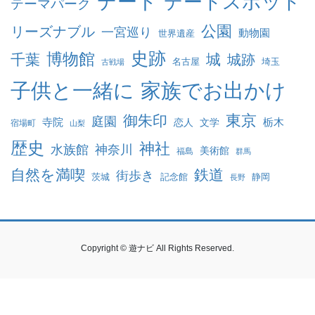
デート
デートスポット
テーマパーク
公園
リーズナブル
一宮巡り
動物園
世界遺産
史跡
博物館
千葉
城
城跡
名古屋
埼玉
古戦場
家族でお出かけ
子供と一緒に
東京
御朱印
庭園
寺院
恋人
文学
栃木
宿場町
山梨
歴史
神社
水族館
神奈川
美術館
福島
群馬
自然を満喫
鉄道
街歩き
茨城
記念館
静岡
長野
Copyright © 遊ナビ All Rights Reserved.