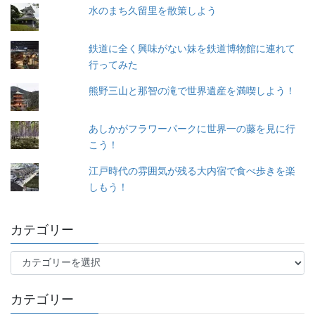
水のまち久留里を散策しよう
鉄道に全く興味がない妹を鉄道博物館に連れて
行ってみた
熊野三山と那智の滝で世界遺産を満喫しよう！
あしかがフラワーパークに世界一の藤を見に行
こう！
江戸時代の雰囲気が残る大内宿で食べ歩きを楽
しもう！
カテゴリー
カ
テ
ゴ
カテゴリー
リ