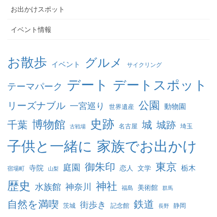
ー
お出かけスポット
イベント情報
お散歩
グルメ
イベント
サイクリング
デート
デートスポット
テーマパーク
公園
リーズナブル
一宮巡り
動物園
世界遺産
史跡
博物館
千葉
城
城跡
名古屋
埼玉
古戦場
家族でお出かけ
子供と一緒に
東京
御朱印
庭園
寺院
恋人
文学
栃木
宿場町
山梨
歴史
神社
水族館
神奈川
美術館
福島
群馬
自然を満喫
鉄道
街歩き
茨城
記念館
静岡
長野