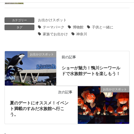
お出かけスポット
カテゴリー
テーマパーク
博物館
子供と一緒に
タグ
家族でお出かけ
神奈川
お出かけスポット
前の記事
ショーが魅力！鴨川シーワール
ドで水族館デートを楽しもう！
お出かけスポット
次の記事
夏のデートにオススメ！イベン
ト満載のすみだ水族館へ行こ
う。