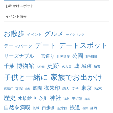
ー
お出かけスポット
イベント情報
お散歩
グルメ
イベント
サイクリング
デート
デートスポット
テーマパーク
公園
リーズナブル
一宮巡り
動物園
世界遺産
史跡
博物館
千葉
城
城跡
名古屋
埼玉
古戦場
家族でお出かけ
子供と一緒に
東京
御朱印
庭園
寺院
恋人
文学
栃木
宿場町
山梨
歴史
神社
水族館
神奈川
美術館
福島
群馬
自然を満喫
鉄道
街歩き
茨城
記念館
静岡
長野