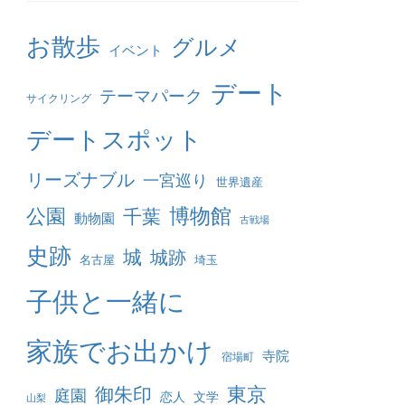
お散歩
グルメ
イベント
デート
テーマパーク
サイクリング
デートスポット
リーズナブル
一宮巡り
世界遺産
博物館
公園
千葉
動物園
古戦場
史跡
城
城跡
名古屋
埼玉
子供と一緒に
家族でお出かけ
寺院
宿場町
東京
御朱印
庭園
恋人
文学
山梨