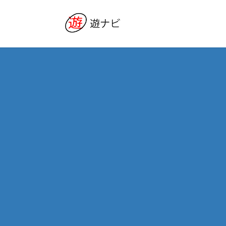
コ
ナ
ン
ビ
テ
ゲ
ン
ー
ツ
シ
へ
ョ
ス
ン
キ
に
ッ
移
プ
動