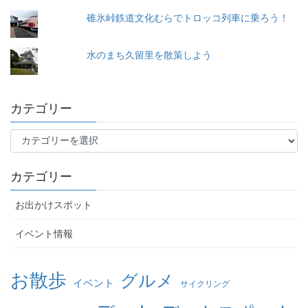
碓氷峠鉄道文化むらでトロッコ列車に乗ろう！
水のまち久留里を散策しよう
カテゴリー
カ
テ
ゴ
カテゴリー
リ
ー
お出かけスポット
イベント情報
お散歩
グルメ
イベント
サイクリング