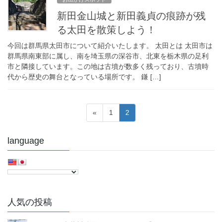
新田金山城と新田義貞の痕跡が残
る太田を散策しよう！
今回は群馬県太田市について紹介いたします。 太田とは 太田市は
群馬県南東部に属し、南を埼玉県の深谷市、北東を栃木県の足利
市と隣接しています。この地は古墳が数多く残っており、古墳時
代から歴史の舞台となっている場所です。 鎌 […]
投
固
固
«
1
2
稿
定
定
ペ
ペ
ナ
language
ー
ー
ビ
ジ
ジ
ゲ
ー
シ
人気の投稿
ョ