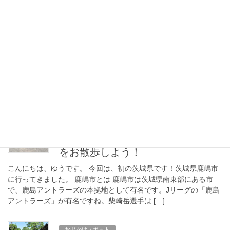
お出かけスポット
里見八犬伝の舞台である館山へ御
朱印集めに出かけよう！
こんにちは！ゆうです。夏休みシーズンに入りましたね。おかげ
で観光地はどこも混雑しています。さて、今回は夏なので千葉県
の館山へ行ってきました。 館山とは 館山市は千葉県南部にある市
で、西に東京湾を臨み、安房地方の中心地とな […]
お出かけスポット
常陸国一宮「鹿島神宮」と門前町
をお散歩しよう！
こんにちは、ゆうです。 今回は、初の茨城県です！茨城県鹿嶋市
に行ってきました。 鹿嶋市とは 鹿嶋市は茨城県南東部にある市
で、鹿島アントラーズの本拠地として有名です。Jリーグの「鹿島
アントラーズ」が有名ですね。柴崎岳選手は […]
お出かけスポット