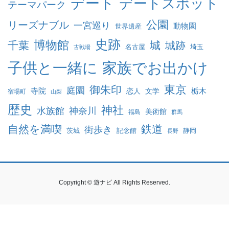
デート
デートスポット
テーマパーク
公園
リーズナブル
一宮巡り
動物園
世界遺産
史跡
博物館
千葉
城
城跡
名古屋
埼玉
古戦場
家族でお出かけ
子供と一緒に
東京
御朱印
庭園
寺院
恋人
文学
栃木
宿場町
山梨
歴史
神社
水族館
神奈川
美術館
福島
群馬
自然を満喫
鉄道
街歩き
茨城
記念館
静岡
長野
Copyright © 遊ナビ All Rights Reserved.