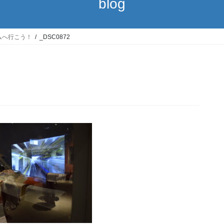
blog
ムへ行こう！
_DSC0872