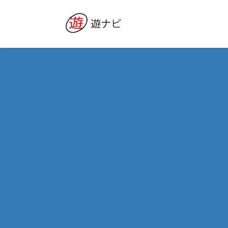
コ
ナ
ン
ビ
テ
ゲ
ン
ー
ツ
シ
へ
ョ
ス
ン
キ
に
ッ
移
プ
動