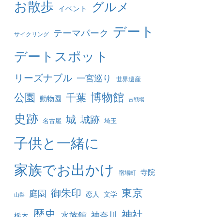
お散歩
グルメ
イベント
デート
テーマパーク
サイクリング
デートスポット
リーズナブル
一宮巡り
世界遺産
博物館
公園
千葉
動物園
古戦場
史跡
城
城跡
名古屋
埼玉
子供と一緒に
家族でお出かけ
寺院
宿場町
東京
御朱印
庭園
恋人
文学
山梨
歴史
神社
水族館
神奈川
栃木