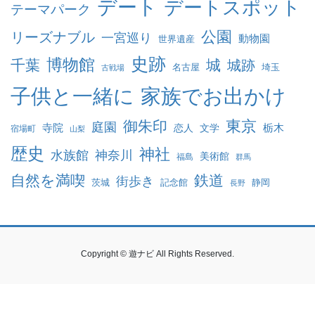
デート
デートスポット
テーマパーク
公園
リーズナブル
一宮巡り
動物園
世界遺産
史跡
博物館
千葉
城
城跡
名古屋
埼玉
古戦場
家族でお出かけ
子供と一緒に
東京
御朱印
庭園
寺院
恋人
文学
栃木
宿場町
山梨
歴史
神社
水族館
神奈川
美術館
福島
群馬
自然を満喫
鉄道
街歩き
茨城
記念館
静岡
長野
Copyright © 遊ナビ All Rights Reserved.