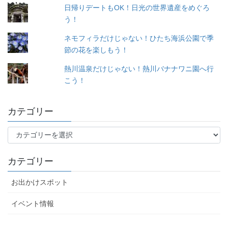
日帰りデートもOK！日光の世界遺産をめぐろ
う！
ネモフィラだけじゃない！ひたち海浜公園で季
節の花を楽しもう！
熱川温泉だけじゃない！熱川バナナワニ園へ行
こう！
カテゴリー
カ
テ
ゴ
カテゴリー
リ
ー
お出かけスポット
イベント情報