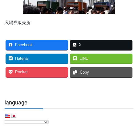
入場券販売所
Facebook
X
Hatena
LINE
Pocket
Copy
language