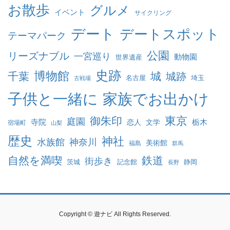
お散歩
グルメ
イベント
サイクリング
デート
デートスポット
テーマパーク
公園
リーズナブル
一宮巡り
動物園
世界遺産
史跡
博物館
千葉
城
城跡
名古屋
埼玉
古戦場
家族でお出かけ
子供と一緒に
東京
御朱印
庭園
寺院
恋人
文学
栃木
宿場町
山梨
歴史
神社
水族館
神奈川
美術館
福島
群馬
自然を満喫
鉄道
街歩き
茨城
記念館
静岡
長野
Copyright © 遊ナビ All Rights Reserved.