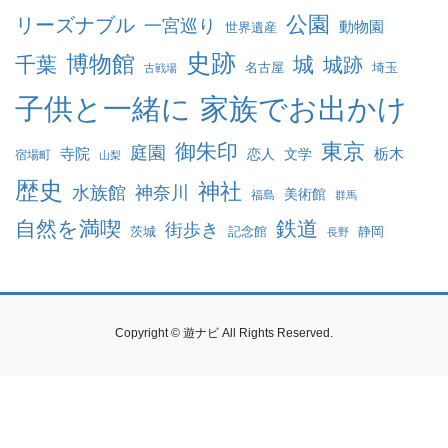
公園
リーズナブル
一宮巡り
動物園
世界遺産
史跡
博物館
千葉
城
城跡
名古屋
埼玉
古戦場
家族でお出かけ
子供と一緒に
東京
御朱印
庭園
寺院
恋人
文学
栃木
宿場町
山梨
歴史
神社
水族館
神奈川
美術館
福島
群馬
自然を満喫
鉄道
街歩き
茨城
記念館
静岡
長野
Copyright © 遊ナビ All Rights Reserved.