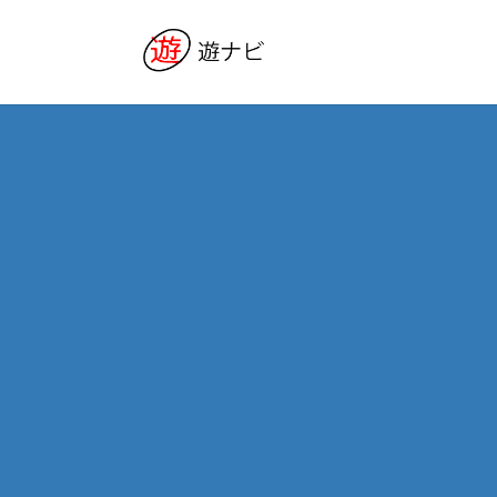
コ
ナ
ン
ビ
テ
ゲ
ン
ー
ツ
シ
へ
ョ
ス
ン
キ
に
ッ
移
プ
動