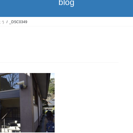
blog
よう
_DSC0349