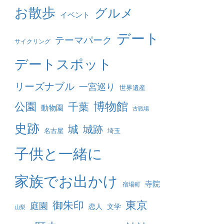
お散歩
グルメ
イベント
デート
テーマパーク
サイクリング
デートスポット
リーズナブル
一宮巡り
世界遺産
博物館
公園
千葉
動物園
古戦場
史跡
城
城跡
名古屋
埼玉
子供と一緒に
家族でお出かけ
寺院
宿場町
東京
御朱印
庭園
恋人
文学
山梨