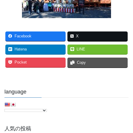
Facebook
X
Hatena
LINE
Pocket
Copy
language
人気の投稿