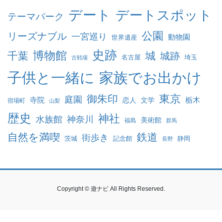
デート
デートスポット
テーマパーク
公園
リーズナブル
一宮巡り
動物園
世界遺産
史跡
博物館
千葉
城
城跡
名古屋
埼玉
古戦場
家族でお出かけ
子供と一緒に
東京
御朱印
庭園
寺院
恋人
文学
栃木
宿場町
山梨
歴史
神社
水族館
神奈川
美術館
福島
群馬
自然を満喫
鉄道
街歩き
茨城
記念館
静岡
長野
Copyright © 遊ナビ All Rights Reserved.