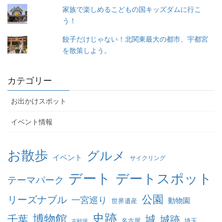
家族で楽しめるこどもの国キッズダムに行こ
う！
餃子だけじゃない！北関東最大の都市、宇都宮
を散策しよう。
カテゴリー
お出かけスポット
イベント情報
お散歩
グルメ
イベント
サイクリング
デート
デートスポット
テーマパーク
公園
リーズナブル
一宮巡り
動物園
世界遺産
史跡
博物館
千葉
城
城跡
名古屋
埼玉
古戦場