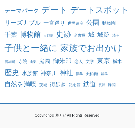
デート
デートスポット
テーマパーク
公園
リーズナブル
一宮巡り
動物園
世界遺産
史跡
博物館
千葉
城
城跡
名古屋
埼玉
古戦場
家族でお出かけ
子供と一緒に
東京
御朱印
庭園
寺院
恋人
文学
栃木
宿場町
山梨
歴史
神社
水族館
神奈川
美術館
福島
群馬
自然を満喫
鉄道
街歩き
茨城
記念館
静岡
長野
Copyright © 遊ナビ All Rights Reserved.