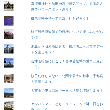
真清田神社と熱田神宮で運気アップ。尾張名古
屋でパワースポット巡り！
御朱印帳を持って東京十社を巡ろう！
航空科学博物館で飛行機について楽しみながら
学ぼう！
湯島から旧岩崎邸庭園、根津周辺へお散歩デー
トを楽しもう！
会津若松城に行こう！会津若松城の魅力と見ど
ころ。
餃子だけじゃない！北関東最大の都市、宇都宮
を散策しよう。
大室山で伊豆高原で一番の絶景を堪能しよう！
アンパンマンこどもミュージアムで誕生日をお
祝いしよう