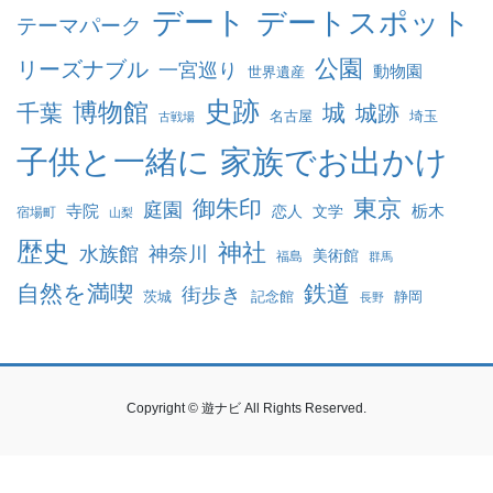
デート
デートスポット
テーマパーク
公園
リーズナブル
一宮巡り
動物園
世界遺産
史跡
博物館
千葉
城
城跡
名古屋
埼玉
古戦場
家族でお出かけ
子供と一緒に
東京
御朱印
庭園
寺院
恋人
文学
栃木
宿場町
山梨
歴史
神社
水族館
神奈川
美術館
福島
群馬
自然を満喫
鉄道
街歩き
茨城
記念館
静岡
長野
Copyright © 遊ナビ All Rights Reserved.