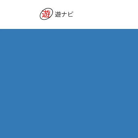
コ
ナ
ン
ビ
テ
ゲ
ン
ー
ツ
シ
へ
ョ
ス
ン
キ
に
ッ
移
プ
動