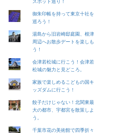
スポット巡り！
御朱印帳を持って東京十社を
巡ろう！
湯島から旧岩崎邸庭園、根津
周辺へお散歩デートを楽しも
う！
会津若松城に行こう！会津若
松城の魅力と見どころ。
家族で楽しめるこどもの国キ
ッズダムに行こう！
餃子だけじゃない！北関東最
大の都市、宇都宮を散策しよ
う。
千葉市花の美術館で四季折々