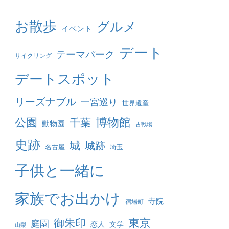
お散歩
グルメ
イベント
デート
テーマパーク
サイクリング
デートスポット
リーズナブル
一宮巡り
世界遺産
博物館
公園
千葉
動物園
古戦場
史跡
城
城跡
名古屋
埼玉
子供と一緒に
家族でお出かけ
寺院
宿場町
東京
御朱印
庭園
恋人
文学
山梨