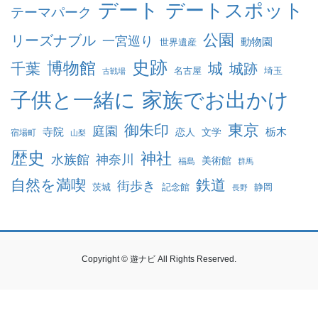
デート
デートスポット
テーマパーク
公園
リーズナブル
一宮巡り
動物園
世界遺産
史跡
博物館
千葉
城
城跡
名古屋
埼玉
古戦場
家族でお出かけ
子供と一緒に
東京
御朱印
庭園
寺院
恋人
文学
栃木
宿場町
山梨
歴史
神社
水族館
神奈川
美術館
福島
群馬
自然を満喫
鉄道
街歩き
茨城
記念館
静岡
長野
Copyright © 遊ナビ All Rights Reserved.